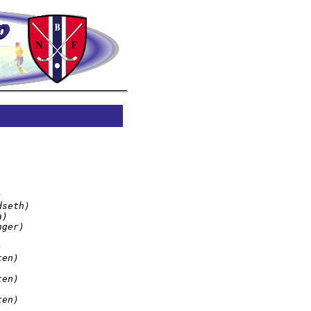


seth)

)

ger)



en)

en)

en)
