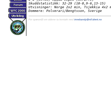
Skuddstatistikk: 32-29 (10-8,9-6,13-15)

Utvisninger: Norge 2x2 min, Tsjekkia 4x2 m
Dommere: Polverari/Bengtsson, Sverige
For spørsmål om sidene ta kontakt med
innebandy@nif.idrett.no