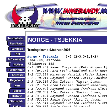
NORGE - TSJEKKIA
Treningskamp 9.februar 2003
Norge
 - 
Tsjekkia
    6-6 (2-3,3-1,1-2)
Lihallen, Nittedal

Tilskuere: 168

0-1 (00.13) Pavel Kozysnik (Petr Kozynsik)
1-1 (05.15) Lars Erik Sikkeland (Geir Nord
1-2 (13.19) Miroslav Hanzlik (Radek Sikora
2-2 (18.24) Raymond Evensen (Willy Fauskan
2-3 (19.10) Ales Zalesny (Martin Lukes)

3-3 (21.01) Glen Evensen (Håvard Pedersen)
4-3 (22.07) Raymond Evensen (Andreas Slett
4-4 (28.34) Alez Zalesny (Martin Lukes)

5-4 (31.49) Raymond Evensen (Andreas Slett
5-5 (52.15) Radim Cepek (Jiri Jandacek)

6-5 (55.54) Raymond Evensen (Andreas Slett
6-6 (59.55) Radim Cepek (Straffe)
