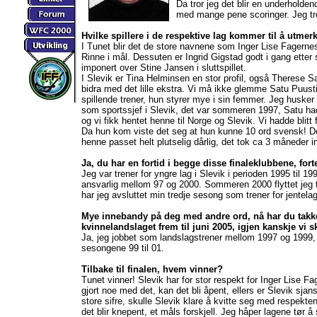
Da tror jeg det blir en underhold
med mange pene scoringer. Jeg tro
Hvilke spillere i de respektive lag kommer til å utmer
I Tunet blir det de store navnene som Inger Lise Fagerne
Rinne i mål. Dessuten er Ingrid Gigstad godt i gang etter s
imponert over Stine Jansen i sluttspillet.
I Slevik er Tina Helminsen en stor profil, også Therese
bidra med det lille ekstra. Vi må ikke glemme Satu Puus
spillende trener, hun styrer mye i sin femmer. Jeg husker
som sportssjef i Slevik, det var sommeren 1997, Satu ha
og vi fikk hentet henne til Norge og Slevik. Vi hadde blitt
Da hun kom viste det seg at hun kunne 10 ord svensk! De
henne passet helt plutselig dårlig, det tok ca 3 måneder in
Ja, du har en fortid i begge disse finaleklubbene, forte
Jeg var trener for yngre lag i Slevik i perioden 1995 til 199
ansvarlig mellom 97 og 2000. Sommeren 2000 flyttet jeg t
har jeg avsluttet min tredje sesong som trener for jentelag
Mye innebandy på deg med andre ord, nå har du takket j
kvinnelandslaget frem til juni 2005, igjen kanskje vi sk
Ja, jeg jobbet som landslagstrener mellom 1997 og 1999, d
sesongene 99 til 01.
Tilbake til finalen, hvem vinner?
Tunet vinner! Slevik har for stor respekt for Inger Lise Fa
gjort noe med det, kan det bli åpent, ellers er Slevik sjan
store sifre, skulle Slevik klare å kvitte seg med respekte
det blir knepent, et måls forskjell. Jeg håper lagene tør å