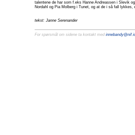
talentene de har som f.eks Hanne Andreassen i Slevik o
Nordahl og Pia Molberg i Tunet, og at de i så fall lykkes
tekst: Janne Serenander
For spørsmål om sidene ta kontakt med
innebandy@nif.id