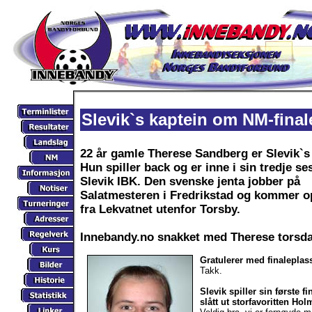
Slevik`s kaptein om NM-final
22 år gamle Therese Sandberg er Slevik`s
Hun spiller back og er inne i sin tredje se
Slevik IBK. Den svenske jenta jobber på
Salatmesteren i Fredrikstad og kommer o
fra Lekvatnet utenfor Torsby.
Innebandy.no snakket med Therese torsda
Gratulerer med finaleplas
Takk.
Slevik spiller sin første 
slått ut storfavoritten Hol