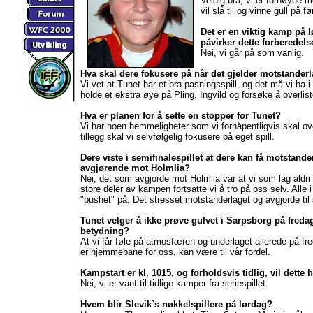
Veldig bra, vi er fornøyde
vil slå til og vinne gull på f
Det er en viktig kamp på lø
påvirker dette forberedel
Nei, vi går på som vanlig.
Hva skal dere fokusere på når det gjelder motstander
Vi vet at Tunet har et bra pasningsspill, og det må vi ha i
holde et ekstra øye på Pling, Ingvild og forsøke å overlist
Hva er planen for å sette en stopper for Tunet?
Vi har noen hemmeligheter som vi forhåpentligvis skal ov
tillegg skal vi selvfølgelig fokusere på eget spill.
Dere viste i semifinalespillet at dere kan få motstander
avgjørende mot Holmlia?
Nei, det som avgjorde mot Holmlia var at vi som lag aldri
store deler av kampen fortsatte vi å tro på oss selv. Alle 
"pushet" på. Det stresset motstanderlaget og avgjorde til s
Tunet velger å ikke prøve gulvet i Sarpsborg på fredag
betydning?
At vi får føle på atmosfæren og underlaget allerede på f
er hjemmebane for oss, kan være til vår fordel.
Kampstart er kl. 1015, og forholdsvis tidlig, vil dette 
Nei, vi er vant til tidlige kamper fra seriespillet.
Hvem blir Slevik`s nøkkelspillere på lørdag?