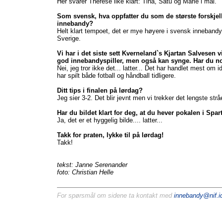
Her svarer Therese like klart: Tina, Satu og Marie i mål.
Som svensk, hva oppfatter du som de største forskje
innebandy?
Helt klart tempoet, det er mye høyere i svensk innebandy. I
Sverige.
Vi har i det siste sett Kverneland`s Kjartan Salvesen v
god innebandyspiller, men også kan synge. Har du noe
Nei, jeg tror ikke det... latter... Det har handlet mest om
har spilt både fotball og håndball tidligere.
Ditt tips i finalen på lørdag?
Jeg sier 3-2. Det blir jevnt men vi trekker det lengste strå
Har du bildet klart for deg, at du hever pokalen i Sp
Ja, det er et hyggelig bilde.... latter...
Takk for praten, lykke til på lørdag!
Takk!
tekst: Janne Serenander
foto: Christian Helle
For spørsmål om sidene ta kontakt med
innebandy@nif.id