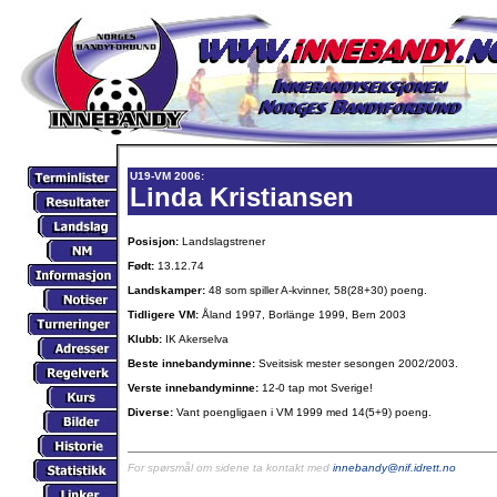
U19-VM 2006:
Linda Kristiansen
Posisjon:
Landslagstrener
Født:
13.12.74
Landskamper:
48 som spiller A-kvinner, 58(28+30) poeng.
Tidligere VM:
Åland 1997, Borlänge 1999, Bern 2003
Klubb:
IK Akerselva
Beste innebandyminne:
Sveitsisk mester sesongen 2002/2003.
Verste innebandyminne:
12-0 tap mot Sverige!
Diverse:
Vant poengligaen i VM 1999 med 14(5+9) poeng.
For spørsmål om sidene ta kontakt med
innebandy@nif.idrett.no