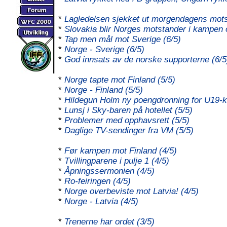
*
Lagledelsen sjekket ut morgendagens mots
*
Slovakia blir Norges motstander i kampen 
*
Tap men mål mot Sverige (6/5)
*
Norge - Sverige (6/5)
*
God innsats av de norske supporterne (6/5
*
Norge tapte mot Finland (5/5)
*
Norge - Finland (5/5)
*
Hildegun Holm ny poengdronning for U19-kv
*
Lunsj i Sky-baren på hotellet (5/5)
*
Problemer med opphavsrett (5/5)
*
Daglige TV-sendinger fra VM (5/5)
*
Før kampen mot Finland (4/5)
*
Tvillingparene i pulje 1 (4/5)
*
Åpningssermonien (4/5)
*
Ro-feiringen (4/5)
*
Norge overbeviste mot Latvia! (4/5)
*
Norge - Latvia (4/5)
*
Trenerne har ordet (3/5)