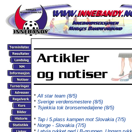
*
All star team (8/5)
*
Sverige verdensmestere (8/5)
*
Tsjekkia tok bronsemedaljene (8/5)
*
Tap i 5.plass kampen mot Slovakia (7/5)
*
Norge - Slovakia (7/5)
*
Latvia rykket ned i B-gruppen, Ungarn rykk