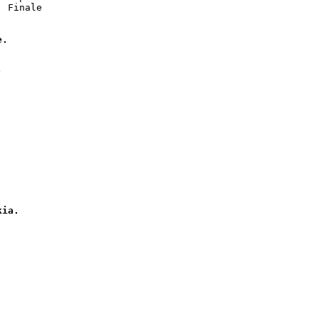
 Finale

e.
kia.