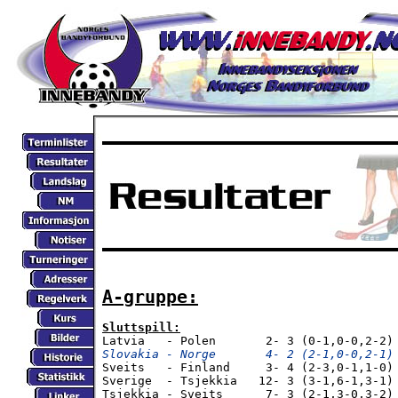
A-gruppe:
Sluttspill:
Slovakia - Norge       4- 2 (2-1,0-0,2-1)

Sveits   - Finland     3- 4 (2-3,0-1,1-0) 
Sverige  - Tsjekkia   12- 3 (3-1,6-1,3-1) 
Tsjekkia - Sveits      7- 3 (2-1,3-0,3-2) 