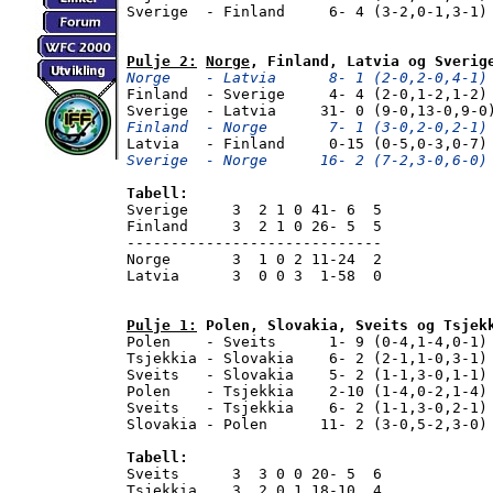
Sverige  - Finland     6- 4 (3-2,0-1,3-1) 
Pulje 2:
Norge
, Finland, Latvia og Sverig
Norge    - Latvia      8- 1 (2-0,2-0,4-1)

Finland  - Sverige     4- 4 (2-0,1-2,1-2)

Finland  - Norge       7- 1 (3-0,2-0,2-1)
Sverige  - Norge      16- 2 (7-2,3-0,6-0)
Tabell:

Sverige     3  2 1 0 41- 6  5

Finland     3  2 1 0 26- 5  5

-----------------------------

Norge       3  1 0 2 11-24  2

Latvia      3  0 0 3  1-58  0

Pulje 1:
 Polen, Slovakia, Sveits og Tsjek

Polen    - Sveits      1- 9 (0-4,1-4,0-1)

Tsjekkia - Slovakia    6- 2 (2-1,1-0,3-1)

Sveits   - Slovakia    5- 2 (1-1,3-0,1-1)

Polen    - Tsjekkia    2-10 (1-4,0-2,1-4)

Sveits   - Tsjekkia    6- 2 (1-1,3-0,2-1)

Slovakia - Polen      11- 2 (3-0,5-2,3-0)

Tabell:

Sveits      3  3 0 0 20- 5  6

Tsjekkia    3  2 0 1 18-10  4
