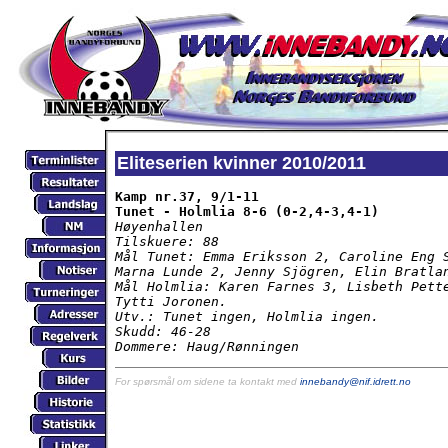
Eliteserien kvinner 2010/2011
Kamp nr.37, 9/1-11

Tunet - Holmlia 8-6 (0-2,4-3,4-1)
Høyenhallen

Tilskuere: 88

Mål Tunet: Emma Eriksson 2, Caroline Eng S
Marna Lunde 2, Jenny Sjögren, Elin Bratlan
Mål Holmlia: Karen Farnes 3, Lisbeth Pette
Tytti Joronen.

Utv.: Tunet ingen, Holmlia ingen.

Skudd: 46-28

Dommere: Haug/Rønningen
For spørsmål om sidene ta kontakt med
innebandy@nif.idrett.no