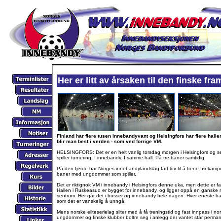
Her er litt av årsaken til den finske f
Finland har flere tusen innebandyvant og Helsingfors har flere halle
blir man best i verden - som ved forrige VM.
HELSINGFORS: Det er en helt vanlig torsdag morgen i Helsingfors og 
spiller turnering. I innebandy. I samme hall. På tre baner samtidig.
På den fjerde har Norges innebandylandslag fått lov til å trene før kamp
baner med ungdommer som spiller.
Det er riktignok VM i innebandy i Helsingfors denne uka, men dette er fa
Hallen i Ruskeasuo er bygget for innebandy, og ligger oppå en ganske ny
sentrum. Her går det i busser og innebandy hele dagen. Hver eneste b
som det er vanskelig å unngå.
Mens norske eliteserielag sliter med å få treningstid og fast innpass i no
ungdommer og finske klubber boltre seg i anlegg der vantet står permane