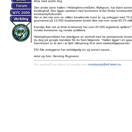
drive med andre ting.
Den andre store hallen i Helsingfors-området, Myllypuro, har blant anne
bowlinghall. Den ligger sammen med kontorene til det finske innebandyf
innebandyforbundet.
Her er det mer enn en million besøkende hvert år, og anlegget med 70.0
grunnareal på 13.000 kvadratmeter kostet ikke mer enn rundt 65-70 milli
Kanskje ikke rart at finsk innebandy har over 45.000 registrerte spiller
norske kommuner og norske politikere.
Helsingforsområdet har ytterligere en storhall med tre permanente inne
du deg på google translate får du fram følgende: "Hallen ligger i en ga
Sannheten er at den i et fjell i tilknytning til et stort marked/kjøpesenter.
PS! Alle anleggene har selvfølgelig en og annen sauna…
tekst og foto: Henning Rugsveen
For spørsmål om sidene ta kontakt med
innebandy@nif.idrett.no