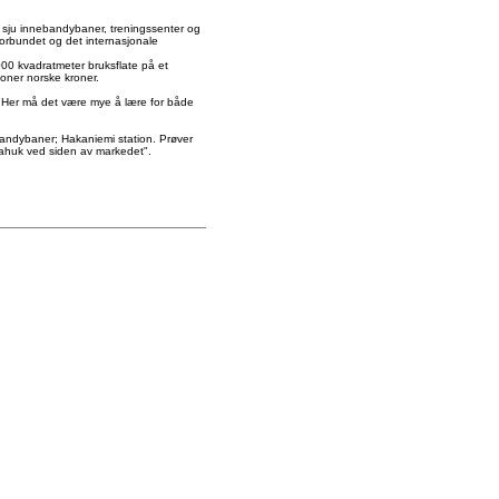
t sju innebandybaner, treningssenter og
orbundet og det internasjonale
00 kvadratmeter bruksflate på et
oner norske kroner.
e? Her må det være mye å lære for både
bandybaner; Hakaniemi station. Prøver
pahuk ved siden av markedet".