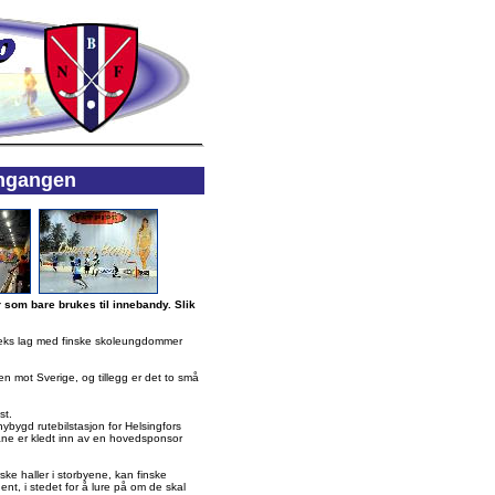
ramgangen
r som bare brukes til innebandy. Slik
seks lag med finske skoleungdommer
en mot Sverige, og tillegg er det to små
st.
bygd rutebilstasjon for Helsingfors
ane er kledt inn av en hovedsponsor
rske haller i storbyene, kan finske
nt, i stedet for å lure på om de skal