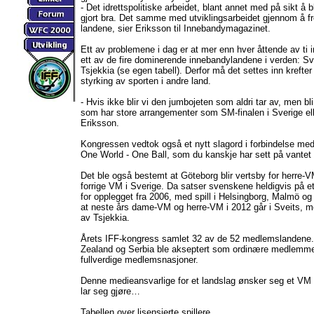
- Det idrettspolitiske arbeidet, blant annet med på sikt å b
gjort bra. Det samme med utviklingsarbeidet gjennom å f
landene, sier Eriksson til Innebandymagazinet.
Ett av problemene i dag er at mer enn hver åttende av ti in
ett av de fire dominerende innebandylandene i verden: Sv
Tsjekkia (se egen tabell). Derfor må det settes inn krefte
styrking av sporten i andre land.
- Hvis ikke blir vi den jumbojeten som aldri tar av, men blir
som har store arrangementer som SM-finalen i Sverige elle
Eriksson.
Kongressen vedtok også et nytt slagord i forbindelse med
One World - One Ball, som du kanskje har sett på vantet 
Det ble også bestemt at Göteborg blir vertsby for herre-VM
forrige VM i Sverige. Da satser svenskene heldigvis på e
for opplegget fra 2006, med spill i Helsingborg, Malmö og 
at neste års dame-VM og herre-VM i 2012 går i Sveits,
av Tsjekkia.
Årets IFF-kongress samlet 32 av de 52 medlemslandene. B
Zealand og Serbia ble akseptert som ordinære medlemmer,
fullverdige medlemsnasjoner.
Denne medieansvarlige for et landslag ønsker seg et VM i A
lar seg gjøre…
Tabellen over lisensierte spillere