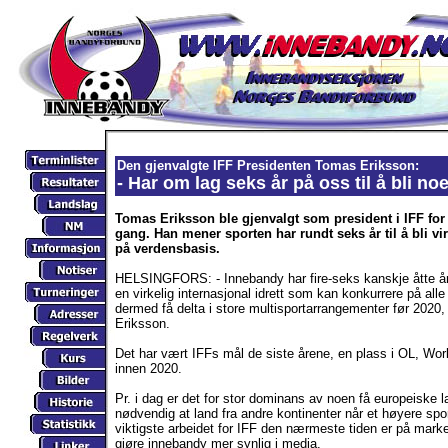
Den gjenvalgte IFF Presidenten Tomas Eriksson:
- Har om lag seks år på oss til å bli noe
Tomas Eriksson ble gjenvalgt som president i IFF for
gang. Han mener sporten har rundt seks år til å bli vir
på verdensbasis.
HELSINGFORS: - Innebandy har fire-seks kanskje åtte år 
en virkelig internasjonal idrett som kan konkurrere på all
dermed få delta i store multisportarrangementer før 2020,
Eriksson.
Det har vært IFFs mål de siste årene, en plass i OL, W
innen 2020.
Pr. i dag er det for stor dominans av noen få europeiske 
nødvendig at land fra andre kontinenter når et høyere spor
viktigste arbeidet for IFF den nærmeste tiden er på mark
gjøre innebandy mer synlig i media.