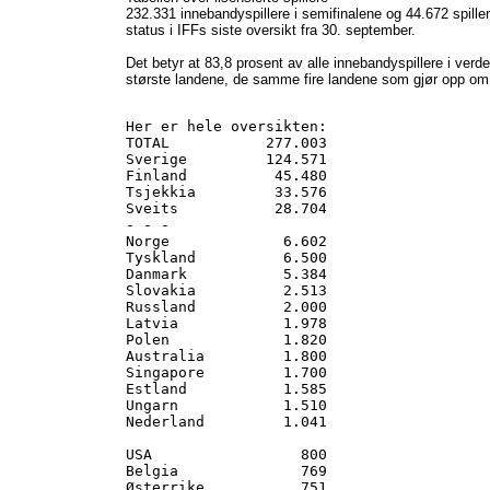
232.331 innebandyspillere i semifinalene og 44.672 spiller
status i IFFs siste oversikt fra 30. september.
Det betyr at 83,8 prosent av alle innebandyspillere i verd
største landene, de samme fire landene som gjør opp om 
Her er hele oversikten:

TOTAL           277.003

Sverige         124.571

Finland          45.480

Tsjekkia         33.576

Sveits           28.704

- - -

Norge             6.602

Tyskland          6.500

Danmark           5.384

Slovakia          2.513

Russland          2.000

Latvia            1.978

Polen             1.820

Australia         1.800

Singapore         1.700

Estland           1.585

Ungarn            1.510

Nederland         1.041

USA                 800

Belgia              769

Østerrike           751
