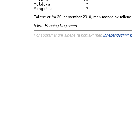
Moldova               ?

Tallene er fra 30. september 2010, men mange av tallene er
tekst: Henning Rugsveen
For spørsmål om sidene ta kontakt med
innebandy@nif.id