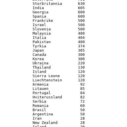
Storbritannia       630

India               605

Georgia             600

Spania              600

Frankrike           500

Israel              500

Slovenia            500

Malaysia            480

Italia              404

Pakistan            400

Tyrkia              374

Japan               305

Canada              300

Korea               300

Ukraina             220

Thailand            130

Island              120

Sierra Leone        120

Liechtenstein       120

Armenia              92

Litauen              85

Portugal             84

Hviterussland        82

Serbia               72

Romania              60

Brasil               50

Argentina            50

Iran                 28

New Zealand          28

Irland               20
