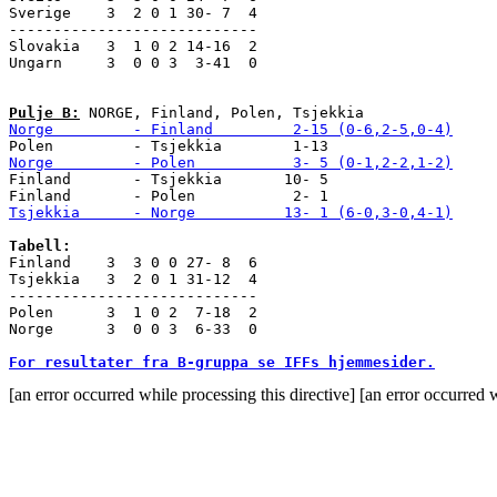
Sverige    3  2 0 1 30- 7  4

----------------------------

Slovakia   3  1 0 2 14-16  2

Ungarn     3  0 0 3  3-41  0

Pulje B:
Norge         - Finland         2-15 (0-6,2-5,0-4)
Norge         - Polen           3- 5 (0-1,2-2,1-2)

Finland       - Tsjekkia       10- 5

Tsjekkia      - Norge          13- 1 (6-0,3-0,4-1)
Tabell:

Finland    3  3 0 0 27- 8  6

Tsjekkia   3  2 0 1 31-12  4

----------------------------

Polen      3  1 0 2  7-18  2

Norge      3  0 0 3  6-33  0

For resultater fra B-gruppa se IFFs hjemmesider.
[an error occurred while processing this directive] [an error occurred w