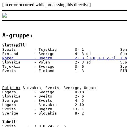
[an error occurred while processing this directive]
A-gruppe:
Sluttspill:

Sveits        - Tsjekkia        3- 1                Sem
Norge         - Ungarn          2- 3 (0-0,0-1,2-2)  7.p

Slovakia      - Polen           2- 3 sd             5.p
Tsjekkia      - Sverige         3- 6                3.p
Sveits        - Finland         1- 3                FIN
Pulje A:
 Slovakia, Sveits, Sverige, Ungarn

Ungarn        - Sverige         0-18

Slovakia      - Sveits          2- 6

Sverige       - Sveits          4- 5

Ungarn        - Slovakia        2-10

Sveits        - Ungarn         13- 1

Sverige       - Slovakia        8- 2

Tabell:

Sveits     3  3 0 0 24- 7  6
