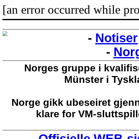
[an error occurred while pro
-
Notiser
-
Nor
Norges gruppe i kvalifis
Münster i Tyskl
Norge gikk ubeseiret gjen
klare for VM-sluttspil
-
Offisielle WEB-si