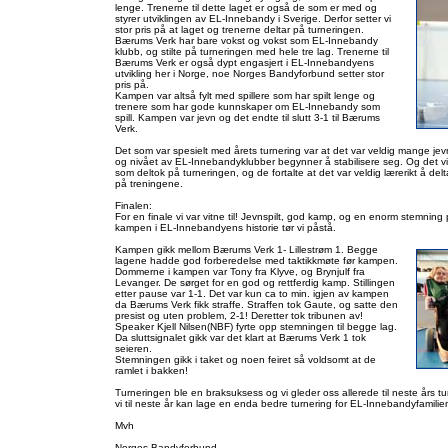
lenge. Trenerne til dette laget er også de som er med og
styrer utviklingen av EL-Innebandy i Sverige. Derfor setter vi
stor pris på at laget og trenerne deltar på turneringen.
Bærums Verk har bare vokst og vokst som EL-Innebandy
klubb, og stilte på turneringen med hele tre lag. Trenerne til
Bærums Verk er også dypt engasjert i EL-Innebandyens
utvikling her i Norge, noe Norges Bandyforbund setter stor
pris på.
Kampen var altså fylt med spillere som har spilt lenge og
trenere som har gode kunnskaper om EL-Innebandy som
spill. Kampen var jevn og det endte til slutt 3-1 til Bærums
Verk.
Det som var spesielt med årets turnering var at det var veldig mange jev
og nivået av EL-Innebandyklubber begynner å stabilisere seg. Og det vikti
som deltok på turneringen, og de fortalte at det var veldig lærerikt å del
på treningene.
Finalen:
For en finale vi var vitne til! Jevnspilt, god kamp, og en enorm stemning
kampen i EL-Innebandyens historie tør vi påstå.
Kampen gikk mellom Bærums Verk 1- Lillestrøm 1. Begge
lagene hadde god forberedelse med taktikkmøte før kampen.
Dommerne i kampen var Tony fra Klyve, og Brynjulf fra
Levanger. De sørget for en god og rettferdig kamp. Stillingen
etter pause var 1-1. Det var kun ca to min. igjen av kampen
da Bærums Verk fikk straffe. Straffen tok Gaute, og satte den
presist og uten problem, 2-1! Deretter tok tribunen av!
Speaker Kjell Nilsen(NBF) fyrte opp stemningen til begge lag.
Da sluttsignalet gikk var det klart at Bærums Verk 1 tok
seieren.
Stemningen gikk i taket og noen feiret så voldsomt at de
ramlet i bakken!
Turneringen ble en braksuksess og vi gleder oss allerede til neste års tur
vi til neste år kan lage en enda bedre turnering for EL-Innebandyfamilien!
Mvh
Norges Bandyforbund