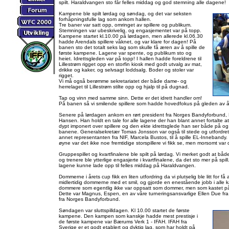
spilt. Haraldvangen sto får felles middag og god stemning alle dagene!
Kampene ble spilt lørdag og søndag, og det var seksten
forhåpningsfulle lag som ankom hallen.
Tre baner var satt opp, omringet av spillere og publikum.
Stemningen var ubeskrivelig, og engasjementet var på topp.
Kampene startet kl.10.00 på lørdagen, men allerede kl.06.30
hadde Arendals spillere våknet, og var klare for dagen! På
banen sto det totalt seks lag som skulle få æren av å spille de
første kampene. Lagene var spente, og publikum sto og
heiet. Idrettsgleden var på topp! I hallen hadde foreldrene til
Lillestrøm rigget opp en storfin kiosk med godt utvalg av mat,
drikke og kaker, og selvsagt loddsalg. Boder og stoler var
rigget.
Vi må også berømme sekretariatet der både dame- og
herrelaget til Lillestrøm stilte opp og hjalp til på dugnad.
Tap og vinn med samme sinn. Dette er det idrett handler om!
På banen så vi smilende spillere som hadde hovedfokus på gleden av 
Senere på lørdagen ankom en rørt president fra Norges Bandyforbund, 
Hansen. Han holdt en tale for alle lagene der han blant annet fortalte a
dypt imponert over spillere og den ekte idrettsglede han ser både på og
banene. Generalsekretær Tomas Jonsson var også til stede og utfordret
annet representanten fra NIF, Marcela Bustos, til å spille EL-Innebandy. 
øyne var det ikke noe fremtidige storspillere vi fikk se, men morsomt var 
Gruppespillet og kvartfinalene ble spilt på lørdag. Vi merket godt at både
og trenere ble ytterlige engasjerte i kvartfinalene, da det sto mer på spi
lagene kunne lade opp til felles middag på Haraldvangen.
Dommerne i årets cup fikk en liten utfordring da vi plutselig ble litt for f
midlertidig dommerne med et smil, og gjorde en enestående jobb i alle
dommere som egentlig ikke var oppsatt som dommer, men som kastet p
Dette var Magnus, Espen, en av våre turneringsansvarlige Ellen Due fr
fra Norges Bandyforbund.
Søndagen var sluttspilldagen. Kl 10.00 startet de første
kampene. Den kampen som kanskje hadde mest prestisje i
de første kampene var Bærums Verk 1 - IFAH. IFAH fra
Sverige er et godt etablert og dyktig lag, som har holdt på