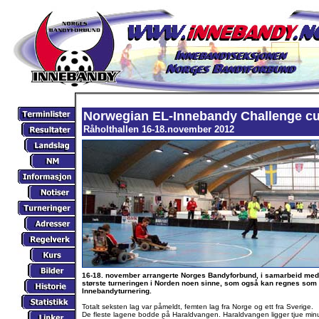
Norwegian EL-Innebandy Challenge c
Råholthallen 16-18.november 2012
16-18. november arrangerte Norges Bandyforbund, i samarbeid med
største turneringen i Norden noen sinne, som også kan regnes som 
Innebandyturnering.
Totalt seksten lag var påmeldt, femten lag fra Norge og ett fra Sverige.
De fleste lagene bodde på Haraldvangen. Haraldvangen ligger tjue minu