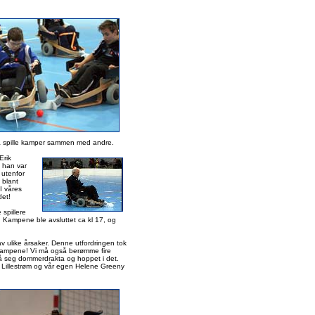
å spille kamper sammen med andre.
Erik
t han var
 utenfor
 blant
I våres
det!
 spillere
ll. Kampene ble avsluttet ca kl 17, og
å av ulike årsaker. Denne utfordringen tok
 kampene! Vi må også berømme fire
å seg dommerdrakta og hoppet i det.
a Lillestrøm og vår egen Helene Greeny