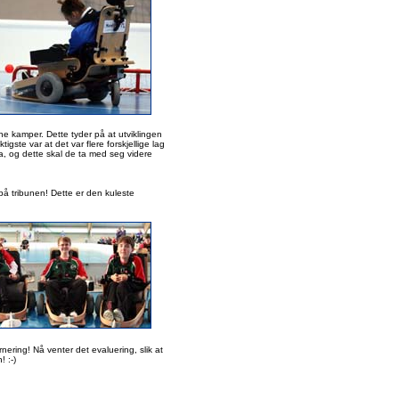
ne kamper. Dette tyder på at utviklingen
gste var at det var flere forskjellige lag
ta, og dette skal de ta med seg videre
 på tribunen! Dette er den kuleste
nering! Nå venter det evaluering, slik at
 :-)