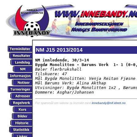
NM J15 2013/2014
NM innledende, 30/3-14

Bygdø Monolitten - Bærums Verk  1- 1 (0-0
Bøler flerbrukshall

Tilskuere: 47

Mål Bygdø Monolitten: Venja Reitan Fjøsne

Mål Bærums Verk: Alina Akthap

Utvisninger: Bygdø Monolitten 1x2 , Bærums
Dommere: Asghar/Johansen
For spørsmål om sidene ta kontakt med
innebandy@nif.idrett.no