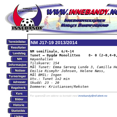
NM J17-19 2013/2014
NM semifinale, 6/4-14

Tunet – Bygdø Monolitten    8- 0 (2-0,4-0
Høyenhallen

Tilskuere: 154

Mål Tunet: Emma Søreng Lunde 3, Camilla He
Emilie Rismyhr Johnsen, Helene Næss,

Mål BMIL: Ingen

Utv.: Tunet 1x2 min

Skudd: 23 - 20

Dommere: Kristiansen/Reksten
For spørsmål om sidene ta kontakt med
innebandy@nif.idrett.no