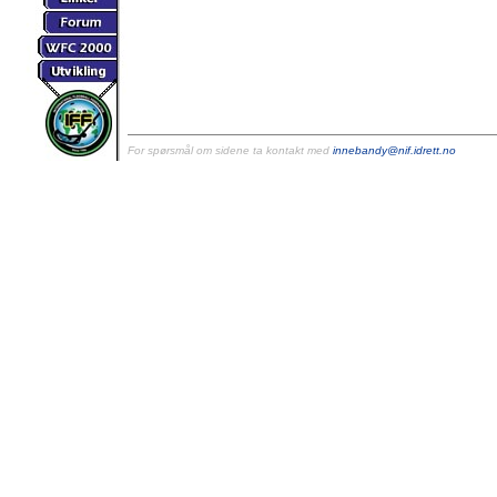
For spørsmål om sidene ta kontakt med
innebandy@nif.idrett.no