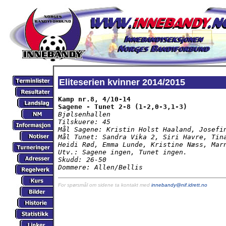
Eliteserien kvinner 2014/2015
Kamp nr.8, 4/10-14

Sagene - Tunet 2-8 (1-2,0-3,1-3)
Bjølsenhallen

Tilskuere: 45

Mål Sagene: Kristin Holst Haaland, Josefin
Mål Tunet: Sandra Vika 2, Siri Havre, Tina
Heidi Rød, Emma Lunde, Kristine Næss, Marn
Utv.: Sagene ingen, Tunet ingen.

Skudd: 26-50

Dommere: Allen/Bellis
For spørsmål om sidene ta kontakt med
innebandy@nif.idrett.no