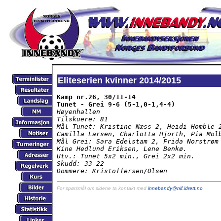
Eliteserien kvinner 2014/2015
Kamp nr.26, 30/11-14

Tunet - Grei 9-6 (5-1,0-1,4-4)
Høyenhallen

Tilskuere: 81

Mål Tunet: Kristine Næss 2, Heidi Homble 2
Camilla Larsen, Charlotta Hjorth, Pia Molb
Mål Grei: Sara Edelstam 2, Frida Norstrøm 
Kine Hedlund Eriksen, Lene Benkø.

Utv.: Tunet 5x2 min., Grei 2x2 min.

Skudd: 33-22

Dommere: Kristoffersen/Olsen
For spørsmål om sidene ta kontakt med
innebandy@nif.idrett.no