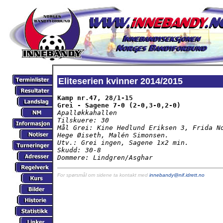
Eliteserien kvinner 2014/2015
Kamp nr.47, 28/1-15

Grei - Sagene 7-0 (2-0,3-0,2-0)
Apalløkkahallen

Tilskuere: 30

Mål Grei: Kine Hedlund Eriksen 3, Frida No
Hege Øiseth, Malén Simonsen.

Utv.: Grei ingen, Sagene 1x2 min.

Skudd: 30-8

Dommere: Lindgren/Asghar
For spørsmål om sidene ta kontakt med
innebandy@nif.idrett.no