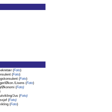
ekretær (
Foto
)
onsulent (
Foto
)
gskonsulent (
Foto
)
er/Økon./Lisens (
Foto
)
g/Økonomi (
Foto
)
i
vikling/Jus (
Foto
)
ssjef (
Foto
)
ikling (
Foto
)