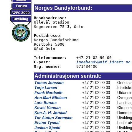
Norges Bandyforbund:
Besøksadresse:

Ullevål Stadion

Sognsveien 75 J, Oslo

Postadresse:

Norges Bandyforbund

Postboks 5000

0840 Oslo

Telefonnummer:
E-post:
innebandy@nif.idrett.no
Org. nummer:
      971434406
Administrasjonen sentralt:
Tomas Jonsson
+47 21 02 90 00
Generals
Terje Larsen
+47 21 02 90 00
Idrettsk
Frank Nordseth
+47 21 02 90 00
Utdannin
Ann-Mari Ellefsen
+47 21 02 90 00
Overgang
Lars Bunæs
+47 21 02 90 00
Landsla
Kowsi Vannan
+47 21 02 90 00
Økonom
Kim-A. H. Jørstad
+47 21 02 90 00
Dommerut
Tor Audun Sørensen
+47 21 02 90 00
Utvikling
Eivind Tysdal
+47 21 02 90 00
Leder utv
Jostein Sjaatil
+47 21 02 90 00
Utvikling