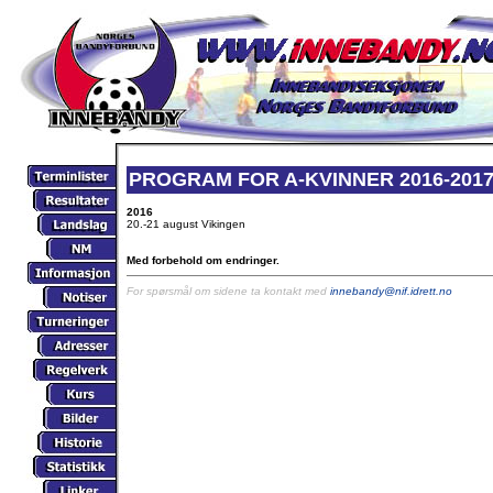
PROGRAM FOR A-KVINNER 2016-201
2016
20.-21 august Vikingen
Med forbehold om endringer.
For spørsmål om sidene ta kontakt med
innebandy@nif.idrett.no