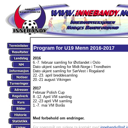
Program for U19 Menn 2016-2017
2016
6.-7. februar samling for Østlandet i Oslo
Dato ukjent samling for Midt-Norge i Trondheim
Dato ukjent samling for SørVest i Rogaland
22.-23. april breddesamling
20.-21 august Vikingen
2017
Februar Polish Cup
8.-12. April VM samling
22.-23 april VM samling
1.-7. mai VM Borås
Med forbehold om endringer.
For spørsmål om sidene ta kontakt med
innebandy@nif.id