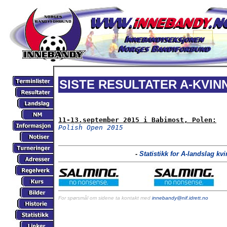
SISTE RESULTATER A-KVIN
11-13.september 2015 i Babimost, Polen:
Polish Open 2015
-
Statistikk for A-landslag kv
For spørsmål om sidene ta kontakt med
innebandy@nif.idrett.no