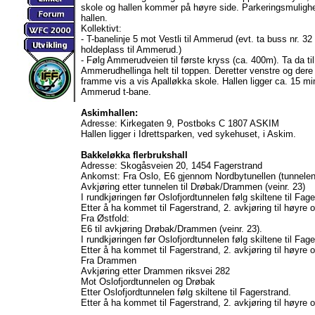
skole og hallen kommer på høyre side. Parkeringsmulighet
hallen.
Kollektivt:
- T-banelinje 5 mot Vestli til Ammerud (evt. ta buss nr. 3
holdeplass til Ammerud.)
- Følg Ammerudveien til første kryss (ca. 400m). Ta da til
Ammerudhellinga helt til toppen. Deretter venstre og dere
framme vis a vis Apalløkka skole. Hallen ligger ca. 15 mi
Ammerud t-bane.
Askimhallen:
Adresse: Kirkegaten 9, Postboks C 1807 ASKIM
Hallen ligger i Idrettsparken, ved sykehuset, i Askim.
Bakkeløkka flerbrukshall
Adresse: Skogåsveien 20, 1454 Fagerstrand
Ankomst: Fra Oslo, E6 gjennom Nordbytunellen (tunnelen
Avkjøring etter tunnelen til Drøbak/Drammen (veinr. 23)
I rundkjøringen før Oslofjordtunnelen følg skiltene til Fag
Etter å ha kommet til Fagerstrand, 2. avkjøring til høyre
Fra Østfold:
E6 til avkjøring Drøbak/Drammen (veinr. 23).
I rundkjøringen før Oslofjordtunnelen følg skiltene til Fag
Etter å ha kommet til Fagerstrand, 2. avkjøring til høyre
Fra Drammen
Avkjøring etter Drammen riksvei 282
Mot Oslofjordtunnelen og Drøbak
Etter Oslofjordtunnelen følg skiltene til Fagerstrand.
Etter å ha kommet til Fagerstrand, 2. avkjøring til høyre