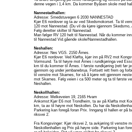
denne vegen i 1,4 km. Da kommer Byåsen skole med hall
Nannestadhallen:
Adresse: Smedstuvegen 6 2030 NANNESTAD
Kjør E6 nordover og ta av ved Skedsmokorset. Ta til vens
120 mot Nannestad. (Du vil da kjøre igjennom Skedsmo,
Følg deretter skilter til Nannestad.
Man følger RV 120 helt til Nannestad. Når du kommer inn 
til Nannestad Vid.gående skole/Nannestadhallen.
Neshallen:
Adresse: Nes VGS. 2150 Årnes.
Kjør E6 nordover. Ved Kløfta, kjør inn på RV2 mot Kongsv
Vormsund. Ta til høyre mot Årnes i rundkjøringa ved Esso
km til du kommer til Årnes. I første rundkjøring (rett før j
gjennom og under jernbanebrua. Fortsett rett frem og forbi 
til venstre mot Skarnes, for så å kjøre rett gjennom neste
mot Skarnes. Følg veien i ca 500 meter og ta til første
Neshallen.
Neskollhallen:
Adresse: Melkeveien 19, 2165 Hvam
Ankomst:Kjør E6 mot Trondheim, ta av på Kløfta mot Kong
km, ta av til høyre mot Neskollen. Du har da Neskollenhal
Parkering kan foregå foran Prix. Inngang til hallen er på b
riksvei 2.
Fra Kongsvinger: Kjør riksvei 2, ta avkjøring til venstre 
Neskollenhallen og Prix på høyre side. Parkering kan foreg