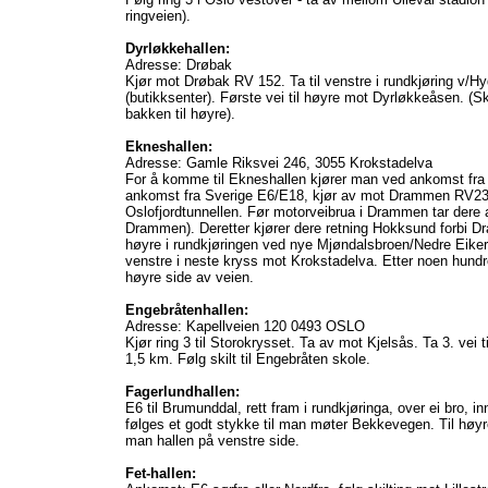
ringveien).
Dyrløkkehallen:
Adresse: Drøbak
Kjør mot Drøbak RV 152. Ta til venstre i rundkjøring v/H
(butikksenter). Første vei til høyre mot Dyrløkkeåsen. (Sk
bakken til høyre).
Ekneshallen:
Adresse: Gamle Riksvei 246, 3055 Krokstadelva
For å komme til Ekneshallen kjører man ved ankomst f
ankomst fra Sverige E6/E18, kjør av mot Drammen RV23
Oslofjordtunnellen. Før motorveibrua i Drammen tar dere
Drammen). Deretter kjører dere retning Hokksund forbi D
høyre i rundkjøringen ved nye Mjøndalsbroen/Nedre Eiker K
venstre i neste kryss mot Krokstadelva. Etter noen hundr
høyre side av veien.
Engebråtenhallen:
Adresse: Kapellveien 120 0493 OSLO
Kjør ring 3 til Storokrysset. Ta av mot Kjelsås. Ta 3. vei t
1,5 km. Følg skilt til Engebråten skole.
Fagerlundhallen:
E6 til Brumunddal, rett fram i rundkjøringa, over ei bro,
følges et godt stykke til man møter Bekkevegen. Til hø
man hallen på venstre side.
Fet-hallen: