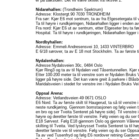
er på baksiden. Det vil være skiltet fra riksvei 2.
Nidarøhallen:
(Trondheim Spektrum)
Adresse: Klostergt.90 7030 TRONDHEIM
Fra sør: Kjør E6 mot sentrum, ta av fra Elgesetergata til
Ta til høyre i rundkjøringen, Nidarøhallen ligger i enden av
Fra nord: Kjør E6 ut av sentrum, etter Elgeseter bru ta fø
Hospital. Ta til høyre i rundkjøringen, Nidarøhallen ligger 
Nordbyhallen:
Adresse: Emmeli Andresensvei 10, 1433 VINTERBRO
E 6/18 sørover, ta av E 18 mot Stockholm. Ta av første til
Nydalenhallen:
Adresse:Nydalsveien 30c, 0484 Oslo
Kjør Ring3 og ta av til Nydalen ved Tåsentunnellen. Kjør
Etter 100-200 meter ta til venstre som er Nydalen Bruks
ligger på høyre side. Det kan være greit å parkere i Blåsbo
Maridalsveien i stedet for venstre inn i Nydalen Bruks Vei
Oppsal Arena:
Adresse: Vetlandsveien 49 0671 OSLO
E6 Nord. Ta av første skilt til Haugerud, ta så til venstre i
neste rundkjøring. Gjennom bomstasjonen og følg veien ti
en bro og ser Tveita Senteret på høyre side). Til venstre i
høyre og deretter første til venstre. Følg veien og du se
E18 Sørvest. Følg E18 gjennom Oslo og gjennom Vålereng
skilting til Tveita. Ved lyskrysset Tveita Senteret ta til h
deretter første vei til venstre. Følg veien og du ser Opps
Ta av ved Tusenfryd og følg E6 nordover retning Gardermoe