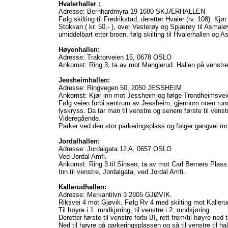
Hvalerhaller :
Adresse: Bernhardmyra 19 1680 SKJÆRHALLEN
Følg skilting til Fredrikstad, deretter Hvaler (rv. 108). 
Stokkan ( kr. 50,- ), over Vesterøy og Spjærøy til Asmalø
umiddelbart etter broen, følg skilting til Hvalerhallen og 
Høyenhallen:
Adresse: Traktorveien 15, 0678 OSLO
Ankomst: Ring 3, ta av mot Manglerud. Hallen på venstre
Jessheimhallen:
Adresse: Ringvegen 50, 2050 JESSHEIM
Ankomst: Kjør inn mot Jessheim og følge Trondheimsvei
Følg veien forbi sentrum av Jessheim, gjennom noen rundk
lyskryss. Da tar man til venstre og senere første til vens
Videregående.
Parker ved den stor parkeringsplass og følger gangvei mo
Jordalhallen:
Adresse: Jordalgata 12 A, 0657 OSLO
Ved Jordal Amfi.
Ankomst: Ring 3 til Sinsen, ta av mot Carl Berners Plass
Inn til venstre, Jordalgata, ved Jordal Amfi.
Kallerudhallen:
Adresse: Merkantilvn 3 2805 GJØVIK.
Riksvei 4 mot Gjøvik. Følg Rv 4 med skilting mot Kalleru
Til høyre i 1. rundkjøring, til venstre i 2. rundkjøring.
Deretter første til venstre forbi BI, rett frem/til høyre ned 
Ned til høyre på parkeringsplassen og så til venstre til hal