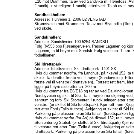
E18 mot Drammen, ta av ved Sandvika m. Hønefoss. Avkj.
2 rundkj. + ytterligere 1 rundkj. etterhvert. Ta så av til hø
Sandbekkhallen:
Adresse: Tiurveien 1, 2006 LØVENSTAD
Strømsveien mot Strømmen. Ta av mot Blystadlia (1km). 
ved skole.
Sandslihallen:
Adresse: Sandsliveien 100 5254 SANDSLI
Følg Rv553 opp Fjøsangerveien. Passer Lagunen og kjør 
Lagunen, ta til høyre mot Sandsli. Følg veien ca. 1. km. Ha
fotballbanen.
Ski Idrettspark:
Adresse: Idrettsveien, Ski idrettspark. 1401 SKI
Hvis du kommer nordfra, fra Langhus, på riksvei 152, ta ti
skole. Ta deretter første vei til høyre (Sanderveien). Etter 
første vei til venstre (Idrettsveien). Fortsett rett frem, i
ligger på høyre side etter ca. 200 m.
Hvis du kommer fra E6/E18 og tar av ved Da Vinci-broen 
Nordbyveien og skilt til Ski. Ta til høyre i rundkjøring v
sentrum og forbi Ski Storsenter. I rundkjøringen etter storse
venstre. (er skiltet til Ski Idrettspark). Kjør rett frem (Kje
rett etter Ford (Follo Autoco). Avkjøring er skiltet til Ski I
Parkering på p-plassen foran Ski Ishall. (Idrettsparken lig
Hvis du kommer sørfra (fra Ås) på riksvei 152, ta til høyr
Storsenter og Statoil. (er skiltet til Ski Idrettspark) Kjør 
til venstre rett etter Ford (Follo Autoco). Avkjøring er skilte
Idrettspark. Parkering på p-plassen foran Ski Ishall. (Idret