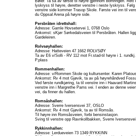
Bøler. Ta så av første til høyre gjennom bomringen. Rett 
lyskryss til høyre, deretter venstre i neste lyskryss. Følg
venstre side kommer Trasop Skole. Første vei inn til vens
du Oppsal Arena på høyre side.
Persbråten idrettshall:
Adresse: Gamle Hovsetervei 1, 0768 Oslo
Ankomst: sKjør Sørkedalsveien til Persbråten. Hallen ligg
Gardeleiren.
Rolvsøyhallen:
Adresse: Hatteveien 47 1662 ROLVSØY
Ta av E6 v/Solli - RV 112 mot Fr.stad-til høyre i 1. rundkj.
P.plass
Rommenhallen:
Adresse: v/Rommen Skole og kultursenter. Karen Platous
Ankomst: Rv 4 mot Gjøvik, ta av på høyrehåndved Fossu
Ved første rundkjøring, ta til venstre inn i Haavard Martins
venstre inn i Margrethe Pams vei. I enden av denne veie
vei, da finner du hallen.
Romsåshallen:
Adresse: Sverre Iversensvei 37, OSLO
Ankomst: Rv 4 mot Gjøvik, ta av til Romsås.
Til høyre inn Romsåsveien, forbi bensinstasjon.
Sving til venstre opp Ravnkollbakken, Sverre Iversensvei. F
Rykkinnhallen:
Adresse: Lerdueveien 73 1349 RYKKINN