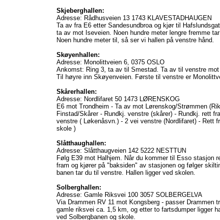
Skjeberghallen:
Adresse: Rådhusveien 13 1743 KLAVESTADHAUGEN
Ta av fra E6 etter Sandesundbroa og kjør til Hafslundsgate
ta av mot Iseveien. Noen hundre meter lengre fremme tar v
Noen hundre meter til, så ser vi hallen på venstre hånd.
Skøyenhallen:
Adresse: Monolittveien 6, 0375 OSLO
Ankomst: Ring 3, ta av til Smestad. Ta av til venstre mo
Til høyre inn Skøyenveien. Første til venstre er Monolittv
Skårerhallen:
Adresse: Nordlifaret 50 1473 LØRENSKOG
E6 mot Trondheim - Ta av mot Lørenskog/Strømmen (Riksv
Finstad/Skårer - Rundkj. venstre (skårer) - Rundkj. rett f
venstre ( Løkenåsvn.) - 2 vei venstre (Nordlifaret) - Rett 
skole )
Slåtthaughallen:
Adresse: Slåtthaugveien 142 5222 NESTTUN
Følg E39 mot Halhjem. Når du kommer til Esso stasjon rett
fram og kjører på "baksiden" av stasjonen og følger skilti
banen tar du til venstre. Hallen ligger ved skolen.
Solberghallen:
Adresse: Gamle Riksvei 100 3057 SOLBERGELVA
Via Drammen RV 11 mot Kongsberg - passer Drammen trav
gamle riksvei ca. 1,5 km, og etter to fartsdumper ligger ha
ved Solbergbanen og skole.