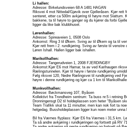
Li hallen:
Adresse: Birkelundsveien 68 A 1481 HAGAN
Riksvei 4 mot Nittedal/Gjøvik over Gjelleråsen. Kjør rett
senteret, etter ca 500m avkjøring til høyre mot Slattum. 
bakkene, ta til høyre to ganger og du kjører da forbi Gjelle
ligger da like bak klubbhuset.
Lørenhallen:
Adresse: Spireaveien 1, 0508 Oslo
Ankomst: Ring 3 til Økern. Sving av til Økern og ta til ven
Kjør rett frem i 2. rundkjøring. Sving av første til venstre 
Løren Ishall. Hallen ligger bak ishallen.
Marikollhallen:
Adresse: Tangerudveien 1, 2008 FJERDINGBY
Ankomst:Kjør E6 mot Hamar, ta av ved Karihaugen riksve
Rælingstunnelen. Kjør til høyre i første rundkjøring umidd
Følg riksvei 120, Nedre Rælingsvei til rundkjøring ved Fjer
høyre i denne rundkjøring og kjør ca 1 km til Marikollhall
Munkvollhallen:
Adresse: Bøckmansveg 107, Byåsen
Kollektivt fra Trondheim sentrum: Ta buss nr.5 i retning 
Dronningensgt D2 til holdeplassen som heter "Byåsen skol
Team Trafikk skal ta 11 minutter, men kan nok fort ta noe
helgedag. Bussholdeplassen ligger kun noen meter unna h
Bil fra Værnes flyplass: Kjør E6 fra Værnes i 31,5 km. Le
Ta så andre avkjøring i rundkjøringen og fortsett på RV 71
Ta andre avkjøring på neste rundkjøring og fortsett på B