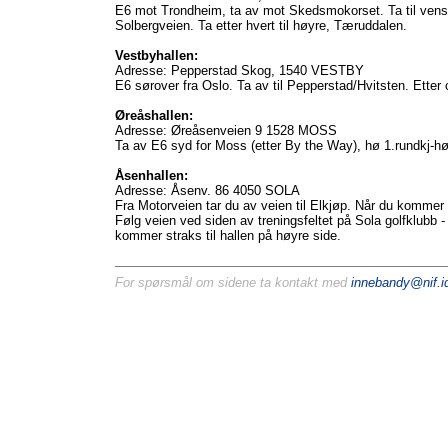
E6 mot Trondheim, ta av mot Skedsmokorset. Ta til venstr
Solbergveien. Ta etter hvert til høyre, Tæruddalen.
Vestbyhallen:
Adresse: Pepperstad Skog, 1540 VESTBY
E6 sørover fra Oslo. Ta av til Pepperstad/Hvitsten. Etter ca
Øreåshallen:
Adresse: Øreåsenveien 9 1528 MOSS
Ta av E6 syd for Moss (etter By the Way), hø 1.rundkj-hø 
Åsenhallen:
Adresse: Åsenv. 86 4050 SOLA
Fra Motorveien tar du av veien til Elkjøp. Når du kommer t
Følg veien ved siden av treningsfeltet på Sola golfklubb 
kommer straks til hallen på høyre side.
For spørsmål om sidene ta kontakt med
innebandy@nif.id