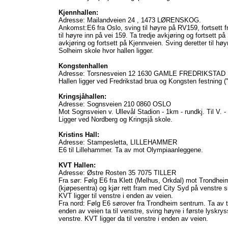
Kjennhallen:
Adresse: Mailandveien 24 , 1473 LØRENSKOG.
Ankomst:E6 fra Oslo, sving til høyre på RV159, fortsett 
til høyre inn på vei 159. Ta tredje avkjøring og fortsett p
avkjøring og fortsett på Kjennveien. Sving deretter til hø
Solheim skole hvor hallen ligger.
Kongstenhallen
Adresse: Torsnesveien 12 1630 GAMLE FREDRIKSTAD
Hallen ligger ved Fredrikstad brua og Kongsten festning 
Kringsjåhallen:
Adresse: Sognsveien 210 0860 OSLO
Mot Sognsveien v. Ullevål Stadion - 1km - rundkj. Til V. -
Ligger ved Nordberg og Kringsjå skole.
Kristins Hall:
Adresse: Stampesletta, LILLEHAMMER
E6 til Lillehammer. Ta av mot Olympiaanleggene.
KVT Hallen:
Adresse: Østre Rosten 35 7075 TILLER
Fra sør: Følg E6 fra Klett (Melhus, Orkdal) mot Trondheim
(kjøpesentra) og kjør rett fram med City Syd på venstre sid
KVT ligger til venstre i enden av veien.
Fra nord: Følg E6 sørover fra Trondheim sentrum. Ta av t
enden av veien ta til venstre, sving høyre i første lyskryss
venstre. KVT ligger da til venstre i enden av veien.