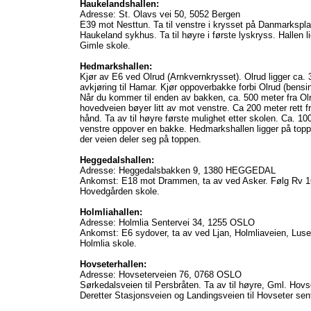
Haukelandshallen:
Adresse: St. Olavs vei 50, 5052 Bergen
E39 mot Nesttun. Ta til venstre i krysset på Danmarkspla
Haukeland sykhus. Ta til høyre i første lyskryss. Hallen 
Gimle skole.
Hedmarkshallen:
Kjør av E6 ved Olrud (Arnkvernkrysset). Olrud ligger ca. 3
avkjøring til Hamar. Kjør oppoverbakke forbi Olrud (bensi
Når du kommer til enden av bakken, ca. 500 meter fra Olru
hovedveien bøyer litt av mot venstre. Ca 200 meter rett f
hånd. Ta av til høyre første mulighet etter skolen. Ca. 100
venstre oppover en bakke. Hedmarkshallen ligger på toppe
der veien deler seg på toppen.
Heggedalshallen:
Adresse: Heggedalsbakken 9, 1380 HEGGEDAL
Ankomst: E18 mot Drammen, ta av ved Asker. Følg Rv 1
Hovedgården skole.
Holmliahallen:
Adresse: Holmlia Sentervei 34, 1255 OSLO
Ankomst: E6 sydover, ta av ved Ljan, Holmliaveien, Luset
Holmlia skole.
Hovseterhallen:
Adresse: Hovseterveien 76, 0768 OSLO
Sørkedalsveien til Persbråten. Ta av til høyre, Gml. Hovs
Deretter Stasjonsveien og Landingsveien til Hovseter sent