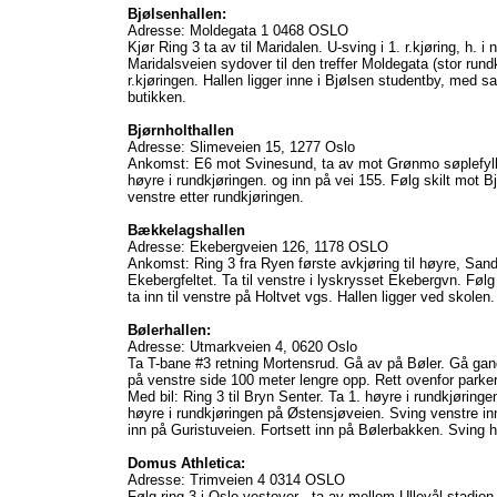
Bjølsenhallen:
Adresse: Moldegata 1 0468 OSLO
Kjør Ring 3 ta av til Maridalen. U-sving i 1. r.kjøring, h. i 
Maridalsveien sydover til den treffer Moldegata (stor rundkj
r.kjøringen. Hallen ligger inne i Bjølsen studentby, med 
butikken.
Bjørnholthallen
Adresse: Slimeveien 15, 1277 Oslo
Ankomst: E6 mot Svinesund, ta av mot Grønmo søplefylling
høyre i rundkjøringen. og inn på vei 155. Følg skilt mot Bjør
venstre etter rundkjøringen.
Bækkelagshallen
Adresse: Ekebergveien 126, 1178 OSLO
Ankomst: Ring 3 fra Ryen første avkjøring til høyre, San
Ekebergfeltet. Ta til venstre i lyskrysset Ekebergvn. Føl
ta inn til venstre på Holtvet vgs. Hallen ligger ved skolen.
Bølerhallen:
Adresse: Utmarkveien 4, 0620 Oslo
Ta T-bane #3 retning Mortensrud. Gå av på Bøler. Gå gang
på venstre side 100 meter lengre opp. Rett ovenfor parkeri
Med bil: Ring 3 til Bryn Senter. Ta 1. høyre i rundkjøring
høyre i rundkjøringen på Østensjøveien. Sving venstre in
inn på Guristuveien. Fortsett inn på Bølerbakken. Sving 
Domus Athletica:
Adresse: Trimveien 4 0314 OSLO
Følg ring 3 i Oslo vestover - ta av mellom Ullevål stadio