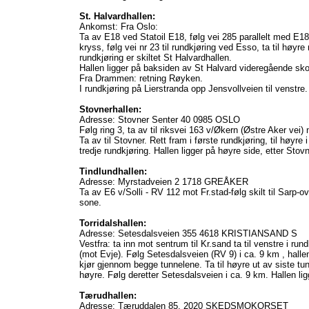
St. Halvardhallen:
Ankomst: Fra Oslo:
Ta av E18 ved Statoil E18, følg vei 285 parallelt med E18,
kryss, følg vei nr 23 til rundkjøring ved Esso, ta til hø
rundkjøring er skiltet St Halvardhallen.
Hallen ligger på baksiden av St Halvard videregående sko
Fra Drammen: retning Røyken.
I rundkjøring på Lierstranda opp Jensvollveien til venstre.
Stovnerhallen:
Adresse: Stovner Senter 40 0985 OSLO
Følg ring 3, ta av til riksvei 163 v/Økern (Østre Aker vei) n
Ta av til Stovner. Rett fram i første rundkjøring, til høyre 
tredje rundkjøring. Hallen ligger på høyre side, etter Sto
Tindlundhallen:
Adresse: Myrstadveien 2 1718 GREÅKER
Ta av E6 v/Solli - RV 112 mot Fr.stad-følg skilt til Sarp-ove
sone.
Torridalshallen:
Adresse: Setesdalsveien 355 4618 KRISTIANSAND S
Vestfra: ta inn mot sentrum til Kr.sand ta til venstre i ru
(mot Evje). Følg Setesdalsveien (RV 9) i ca. 9 km , hallen
kjør gjennom begge tunnelene. Ta til høyre ut av siste tunn
høyre. Følg deretter Setesdalsveien i ca. 9 km. Hallen lig
Tærudhallen:
Adresse: Tæruddalen 85, 2020 SKEDSMOKORSET