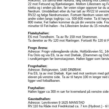
Ankomst: E6 sørfra eller Nordfra, følg skilting mot Lillestr
22 mot Fetsund og Bjørkelangen. Mellom Lillestrøm og F
sletta og i enden på den, før veien stiger oppover tar du 
Nerdrum. Umiddelbart etter du har tatt av RV22 til venstre
RV22 og følge Nerdrumveien. Fortsett Nerdrum veien rett f
andre siden langs toglinja i ca. 500-600 meter. Ta til høyr
800 meter, Fet hallen kommer da på din venstre side. Fr
minutter til Fet-hallen - fra Lillestrøm bruker du 15 minutte
Flatebyhallen:
E6 mot Trondheim. Ta av Rv 159 mot Strømmen.
Ta deretter av Rv 120 mot Rælingen. Fortsett Rv 120 til F
Frogn Arena:
Adresse: Frogn videregående skole, Holtbråtveien 51, 1
Fra Oslo og via E6, ta av mot Drøbak, (Drammen og Oslof
i rundkjøringen før bomstasjonen. Hallen ligger som første
Frognhallen:
Adresse: Belsjøveien, 1440 DRØBAK
Fra E6, ta av mot Drøbak. Kjør ned mot sentrum med golf
eleven på venstre side. Ta av til høyre 100 m lenger ned i
ligger ved fotballbanen.
Frøyhallen:
Hallen ligger ca 300 m sør for kverneland på venstre side
Gaustadhallen:
Adresse: Lervikveien 9 1625 MANSTAD
RV.110 fra Råde mot Fredrikstad ca. 7 km (Hydrost.) - ti