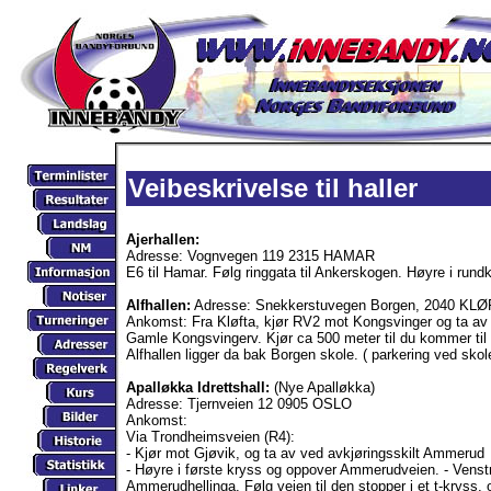
Veibeskrivelse til haller
Ajerhallen:
Adresse: Vognvegen 119 2315 HAMAR
E6 til Hamar. Følg ringgata til Ankerskogen. Høyre i rundk
Alfhallen:
Adresse: Snekkerstuvegen Borgen, 2040 KLØ
Ankomst: Fra Kløfta, kjør RV2 mot Kongsvinger og ta av 
Gamle Kongsvingerv. Kjør ca 500 meter til du kommer til
Alfhallen ligger da bak Borgen skole. ( parkering ved skol
Apalløkka Idrettshall:
(Nye Apalløkka)
Adresse: Tjernveien 12 0905 OSLO
Ankomst:
Via Trondheimsveien (R4):
- Kjør mot Gjøvik, og ta av ved avkjøringsskilt Ammerud
- Høyre i første kryss og oppover Ammerudveien. - Venstr
Ammerudhellinga. Følg veien til den stopper i et t-kryss, o