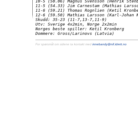
10-5 (50.06) Magnus Svensson (Henrik Stenb
11-5 (54.33) Jim Carnestam (Mathias Larsso
11-6 (59.21) Thomas Rognlien (Ketil Kronbe
12-6 (59.50) Mathias Larsson (Karl-Johan N
Skudd: 35-23 (11-7,13-7,11-9)

Utv: Sverige 4x2min, Norge 2x2min

Norges beste spiller: Ketil Kronberg

Dommere: Gross/Larinovs (Latvia)
For spørsmål om sidene ta kontakt med
innebandy@nif.idrett.no