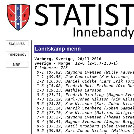
Landskamp menn
Varberg, Sverige, 26/11-2010

Sverige - Norge  12-6 (2-3,7-2,3-1)
Tilskuere: 723

 0-1 (07.02) Raymond Evensen (Willy Fauska
 1-1 (09.56) Jim Canerstam (Kim Nilsson) 

 1-2 (10.38) Daniel Gidske (Lars Erik Torp
 1-3 (15.08) Fredrik Hoff Eriksen (Ole Mos
 2-3 (19.13) Mathias Larsson

 3-3 (21.11) Fredrik Djurling (Magnus Sven
 4-3 (22.29) Karl-Johan Nilsson (Kim Nilss
 5-3 (23.28) Kim Nilsson (Karl-Johan Nilss
 6-3 (25.24) Henrik Stenberg (Johan Samuel
 7-3 (27.10) Kim Nilsson (Mattias Wallgren
 7-4 (33.27) Raymond Evensen (Thomas Stræt
 8-4 (36.41) Magnus Svensson (Jesper Bergg
 8-5 (37.19) Ketil Kronberg (Glen Evensen)
 9-5 (39.58) Karl-Johan Nillson (Mathias L