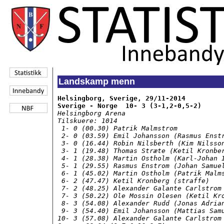
Landskamp menn
Helsingborg, Sverige, 29/11-2014

Sverige - Norge  10- 3 (3-1,2-0,5-2)
Helsingborg Arena  

Tilskuere: 1014

 1- 0 (00.30) Patrik Malmstrom

 2- 0 (03.59) Emil Johansson (Rasmus Enstr
 3- 0 (16.44) Robin Nilsberth (Kim Nilsson
 3- 1 (19.48) Thomas Stræte (Ketil Kronber
 4- 1 (28.38) Martin Ostholm (Karl-Johan I
 5- 1 (29.55) Rasmus Enstrom (Johan Samuel
 6- 1 (45.02) Martin Ostholm (Patrik Malms
 6- 2 (47.47) Ketil Kronberg (straffe)

 7- 2 (48.25) Alexander Galante Carlstrom 
 7- 3 (50.22) Ole Mossin Olesen (Ketil Kro
 8- 3 (54.08) Alexander Rudd (Jonas Adrian
 9- 3 (54.40) Emil Johansson (Mattias Samu
10- 3 (57.08) Alexander Galante Carlstrom 