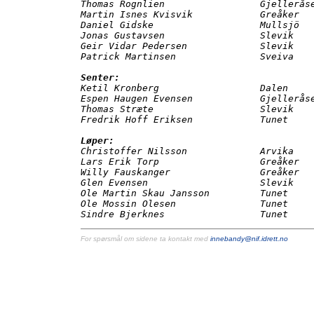
Thomas Rognlien                 Gjelleråse
Martin Isnes Kvisvik            Greåker

Daniel Gidske                   Mullsjö

Jonas Gustavsen                 Slevik

Geir Vidar Pedersen             Slevik

Patrick Martinsen               Sveiva

Senter:

Ketil Kronberg                  Dalen

Espen Haugen Evensen            Gjelleråse
Thomas Stræte                   Slevik

Fredrik Hoff Eriksen            Tunet

Løper:

Christoffer Nilsson             Arvika

Lars Erik Torp                  Greåker

Willy Fauskanger                Greåker

Glen Evensen                    Slevik

Ole Martin Skau Jansson         Tunet

Ole Mossin Olesen               Tunet

Sindre Bjerknes                 Tunet
For spørsmål om sidene ta kontakt med
innebandy@nif.idrett.no