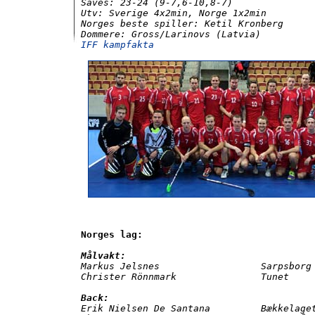
Saves: 23-24 (9-7,6-10,8-7)

Utv: Sverige 4x2min, Norge 1x2min

Norges beste spiller: Ketil Kronberg

IFF kampfakta
Norges lag:
Målvakt:

Markus Jelsnes                  Sarpsborg

Christer Rönnmark               Tunet

Back:

Erik Nielsen De Santana         Bækkelaget