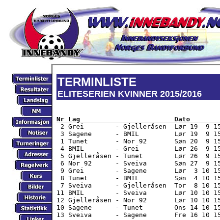
TERMINLISTE
ELITESERIEN KVINNER 2015/2016
Nr Lag                        Dato       

 2 Grei        - Gjelleråsen  Lør 19  9 1
 3 Sagene      - BMIL         Lør 19  9 15
 1 Tunet       - Nor 92       Søn 20  9 15
 4 BMIL        - Grei         Lør 26  9 15
 5 Gjelleråsen - Tunet        Lør 26  9 15
 6 Nor 92      - Sveiva       Søn 27  9 1
 9 Grei        - Sagene       Lør  3 10 15
 8 Tunet       - BMIL         Søn  4 10 15
 7 Sveiva      - Gjelleråsen  Tor  8 10 15
11 BMIL        - Sveiva       Lør 10 10 15
12 Gjelleråsen - Nor 92       Lør 10 10 15
10 Sagene      - Tunet        Ons 14 10 15
13 Sveiva      - Sagene       Fre 16 10 15