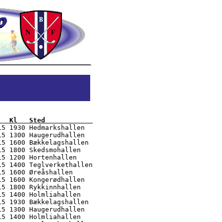
   Kl   Sted            
15 1930 Hedmarkshallen

5 1300 Haugerudhallen

5 1600 Bækkelagshallen

5 1800 Skedsmohallen

5 1200 Hortenhallen

5 1400 Teglverkethallen

5 1600 Øreåshallen

5 1600 Kongerødhallen

5 1800 Rykkinnhallen

5 1400 Holmliahallen

5 1930 Bækkelagshallen

5 1300 Haugerudhallen

5 1400 Holmliahallen
