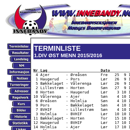
TERMINLISTE
1.DIV ØST MENN 2015/2016
Nr Lag                       Dato        

 4 Ajer       - Øreåsen      Fre   25  9 
 1 Haugerud   - Pors         Lør   26  9 1
 5 Bækkelaget - Vålerenga    Lør   26  9 1
 2 Lillestrøm - Horten       Søn   27  9 1
 8 Horten     - Haugerud     Lør    3 10 1
10 Vålerenga  - Ajer         Søn    4 10 1
 6 Øreåsen    - Holmlia      Søn    4 10 1
 9 Pors       - Bækkelaget   Søn    4 10 1
 7 BVHIF      - Lillestrøm   Søn    4 10 1
 3 Holmlia    - BVHIF        Lør   10 10 1
11 Bækkelaget - Horten       Tor   15 10 1
12 Haugerud   - BVHIF        Lør   17 10 1
14 Holmlia    - Ajer         Lør   17 10 1