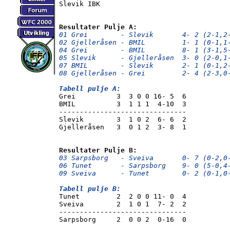
Slevik IBK

Resultater Pulje A:
01 Grei        - Slevik       4- 2 (2-1,2
02 Gjelleråsen - BMIL         1- 1 (0-1,1
04 Grei        - BMIL         8- 1 (3-1,5
05 Slevik      - Gjelleråsen  3- 0 (2-0,1
07 BMIL        - Slevik       2- 1 (0-1,2
08 Gjelleråsen - Grei         2- 4 (2-3,0
Tabell pulje A:

Grei          3  3 0 0 16- 5  6

BMIL          3  1 1 1  4-10  3

-------------------------------

Slevik        3  1 0 2  6- 6  2

Gjelleråsen   3  0 1 2  3- 8  1

Resultater Pulje B:
03 Sarpsborg   - Sveiva       0- 7 (0-2,0
06 Tunet       - Sarpsborg    9- 0 (5-0,4
09 Sveiva      - Tunet        0- 2 (0-1,0
Tabell pulje B:

Tunet         2  2 0 0 11- 0  4

Sveiva        2  1 0 1  7- 2  2

-------------------------------

Sarpsborg     2  0 0 2  0-16  0
