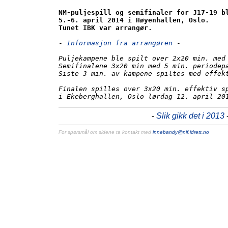
NM-puljespill og semifinaler for J17-19 bl
5.-6. april 2014 i Høyenhallen, Oslo.

Tunet IBK var arrangør.
- 
Informasjon fra arrangøren
 -

Puljekampene ble spilt over 2x20 min. med 
Semifinalene 3x20 min med 5 min. periodepa
Siste 3 min. av kampene spiltes med effekt
Finalen spilles over 3x20 min. effektiv sp
i Ekeberghallen, Oslo lørdag 12. april 20
-
Slik gikk det i 2013
For spørsmål om sidene ta kontakt med
innebandy@nif.idrett.no