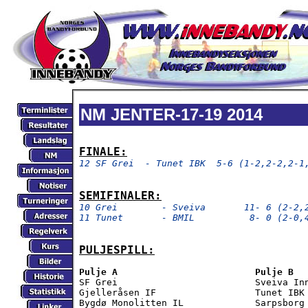
NM JENTER-17-19 2014
FINALE:
12 SF Grei  - Tunet IBK  5-6 (1-2,2-2,2-1
SEMIFINALER:
10 Grei        - Sveiva       11- 6 (2-2,
11 Tunet       - BMIL          8- 0 (2-0,
PULJESPILL:
Pulje A                         Pulje B

SF Grei                         Sveiva Inn
Gjelleråsen IF                  Tunet IBK

Bygdø Monolitten IL             Sarpsborg 